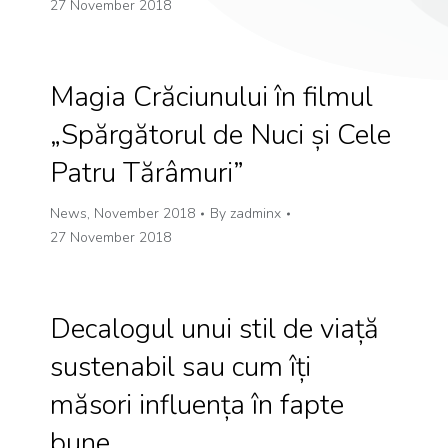
27 November 2018
Magia Crăciunului în filmul
„Spărgătorul de Nuci și Cele
Patru Tărâmuri”
News
,
November 2018
By
zadminx
27 November 2018
Decalogul unui stil de viață
sustenabil sau cum îți
măsori influența în fapte
bune