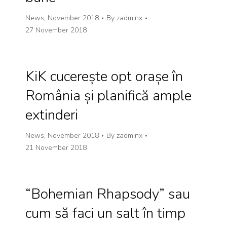
News
,
November 2018
By
zadminx
27 November 2018
KiK cucerește opt orașe în
România și planifică ample
extinderi
News
,
November 2018
By
zadminx
21 November 2018
“Bohemian Rhapsody” sau
cum să faci un salt în timp