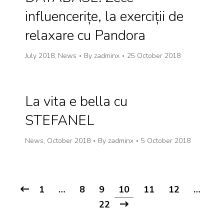
influencerițe, la exerciții de
relaxare cu Pandora
July 2018
,
News
By
zadminx
25 October 2018
La vita e bella cu
STEFANEL
News
,
October 2018
By
zadminx
5 October 2018
1
…
8
9
10
11
12
…
22